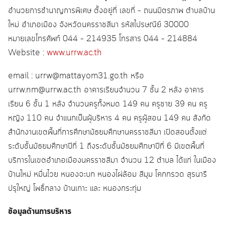
อำนวยการชำนาญการพิเศษ ตั้งอยู่ที่ เลขที่ – ถนนมิตรภาพ ตำบลบ้าน
ใหม่ อำเภอเมือง จังหวัดนครราชสีมา รหัสไปรษณีย์ 30000
หมายเลขโทรศัพท์ 044 – 214935 โทรสาร 044 – 214884
Website :
www.urrw.ac.th
email : urrw@mattayom31.go.th หรือ
urrw.nm@urrw.ac.th อาคารเรียนจำนวน 7 ชั้น 2 หลัง อาคาร
เรียน 6 ชั้น 1 หลัง จำนวนครูทั้งหมด 149 คน ครูชาย 39 คน ครู
หญิง 110 คน จำแนกเป็นผู้บริหาร 4 คน ครูผู้สอน 149 คน สังกัด
สำนักงานเขตพื้นที่การศึกษามัธยมศึกษานครราชสีมา เปิดสอนตั้งแต่
ระดับชั้นมัธยมศึกษาปีที่ 1 ถึงระดับชั้นมัธยมศึกษาปีที่ 6 มีเขตพื้นที่
บริการในเขตอำเภอเมืองนครราชสีมา จำนวน 12 ตำบล ได้แก่ ในเมือง
บ้านใหม่ หมื่นไวย หนองจะบก หนองไผ่ล้อม สีมุม โคกกรวด สุรนารี
ปรุใหญ่ โพธิ์กลาง บ้านเกาะ และ หนองกระทุ่ม
ข้อมูลด้านการบริหาร